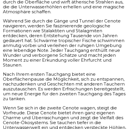
durch die Oberfläche und wirft ätherische Strahlen aus,
die die Unterwasserhöhlen erhellen und eine magische
Atmosphäre schaffen.
Während Sie durch die Gänge und Tunnel der Cenote
navigieren, werden Sie faszinierende geologische
Formationen wie Stalaktiten und Stalagmiten
entdecken, deren Entstehung Tausende von Jahren
gedauert hat. Schwärme tropischer Fische schwimmen
anmutig vorbei und verleihen der ruhigen Umgebung
eine lebendige Note. Jeder Tauchgang enthüllt neue
Wunder und verborgene Schätze und macht jeden
Moment zu einer Erkundung voller Ehrfurcht und
Staunen.
Nach Ihrem ersten Tauchgang bietet eine
Oberflächenpause die Möglichkeit, sich zu entspannen,
nachzudenken und Geschichten mit anderen Tauchern
auszutauschen. Es werden Erfrischungen bereitgestellt,
um neue Energie für den zweiten Tauchgang des Tages
zu tanken.
Wenn Sie sich in die zweite Cenote wagen, steigt die
Vorfreude. Diese Cenote bietet ihren ganz eigenen
Charme und Überraschungen und zeigt die Vielfalt des
Cenote-Ökosystems. Sie tauchen tiefer in die
Unterwasserwelt ein und entdecken versteckte Höhlen,